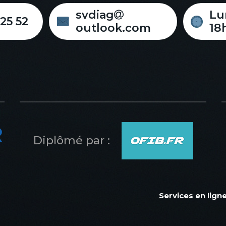
svdiag
Lu
 25 52
outlook.com
18
Diplômé par :
Services en ligne