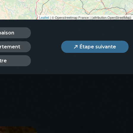
Leaflet
| © Openstreetmap France | {attribution.OpenStreetMap}
aison
rtement
Étape suivante
tre