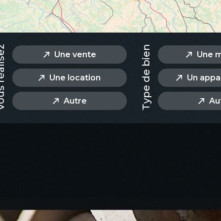
éalisez
Type de bien
Une vente
Une m
Une location
Un appa
Autre
Au