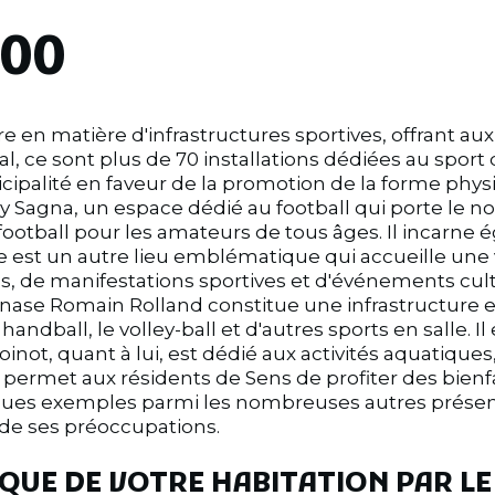
100
fre en matière d'infrastructures sportives, offrant a
al, ce sont plus de 70 installations dédiées au sport q
palité en faveur de la promotion de la forme physi
ry Sagna, un espace dédié au football qui porte le nom
football pour les amateurs de tous âges. Il incarne ég
e est un autre lieu emblématique qui accueille une v
 de manifestations sportives et d'événements culturel
nase Romain Rolland constitue une infrastructure esse
handball, le volley-ball et d'autres sports en salle. 
inot, quant à lui, est dédié aux activités aquatiques,
ermet aux résidents de Sens de profiter des bienfai
ques exemples parmi les nombreuses autres présentes
 de ses préoccupations.
QUE DE VOTRE HABITATION PAR LE